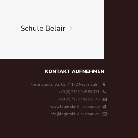
Schule
Belair
KONTAKT AUFNEHMEN
Neuenstädter Str. 63, 74172 Neckarsulm
+49 (0) 7132 / 48 83 331
+49 (0) 7132 / 48 83 176
www.lagierski-klinkerbau.de
info@lagierski-klinkerbau.de